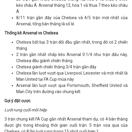
kèo châu Á. Arsenal thắng 12, hòa 1 và thua 7 theo kèo châu
Á.
8/11 trận gần đây của Chelsea và 4/5 trận mới nhất của
Arsenal, tổng bàn thắng là số lẻ.
Thống kê Arsenal vs Chelsea
Chelsea bất bại 3 trận đối đầu gần nhất, trong đó có 2 chiến
thắng
2 trận gần nhất chấp kèo Arsenal 0:1/4 như trận đấu này,
Chelsea đều giành chiến thắng
Chelsea giành chiến thắng 3/4 trận gần đây
Chelsea lần lượt vượt qua Liverpool, Leicester và mới nhất là
Man United tại FA Cup mùa này
Arsenal lần lượt vượt qua Portsmouth, Sheffield United và
Man City trên đường vào chung kết
Gợi ý đặt cược
Lưới rung cuối mỗi hiệp
3 trận chung kết FA Cup gần nhất Arsenal tham dự, có 4 bàn thắng
được ghi trong khoảng thời gian cuối trận. 5 trận vừa qua của
Chelsea, có 8 lần lưới rung trong 15 phút cuối hiệp 1.