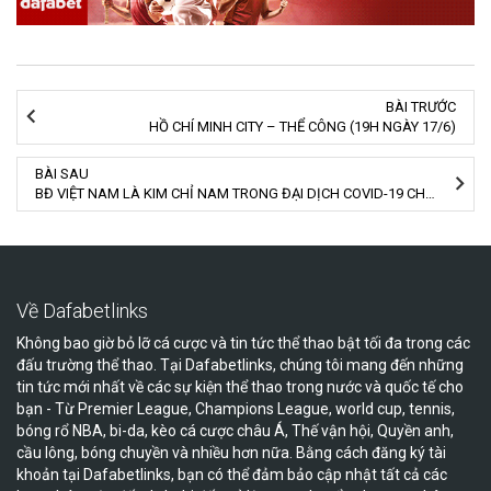
BÀI TRƯỚC
HỒ CHÍ MINH CITY – THỂ CÔNG (19H NGÀY 17/6)
BÀI SAU
BĐ VIỆT NAM LÀ KIM CHỈ NAM TRONG ĐẠI DỊCH COVID-19 CHO CÁC NƯỚC CHÂU Á KHÁC NOI THEO
Về Dafabetlinks
Không bao giờ bỏ lỡ cá cược và tin tức thể thao bật tối đa trong các
đấu trường thể thao. Tại Dafabetlinks, chúng tôi mang đến những
tin tức mới nhất về các sự kiện thể thao trong nước và quốc tế cho
bạn - Từ Premier League, Champions League, world cup, tennis,
bóng rổ NBA, bi-da, kèo cá cược châu Á, Thế vận hội, Quyền anh,
cầu lông, bóng chuyền và nhiều hơn nữa. Bằng cách đăng ký tài
khoản tại Dafabetlinks, bạn có thể đảm bảo cập nhật tất cả các