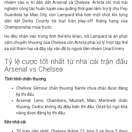
nhiệm vào vị trí dẫn dắt Arsenal và Chelsea. Arteta chỉ mới trải
nghiệm công tác huấn luyện sau quãng thời gian làm trợ lý cho Pep
Guardiola tại Man City, còn Lampard khá hơn một chút khi từng
dẫn dắt Derby County tới loạt trận play-off thăng hạng của
Championship mùa trước.
Họ đều nhận việc trong tình thế khó khăn, với Lampard là án phạt
cấm chuyển nhượng của Chelsea còn Arteta phải xử lý một tập thể
sa sút thảm hại và đầy rẫy vấn đề từ người tiền nhiệm Unai Emery.
Tỷ lệ cược tốt nhất từ nhà cái trận đấu
Arsenal vs Chelsea
Tình hình chấn thương
Chelsea: Gilmour chấn thương. Kante chưa chắc được đăng
ký thi đấu.
Arsenal: Leno, Chambers, Mustafi, Mari, Martinelli chấn
thương; Cedric không đủ điều kiện thi đấu. Oezil bỏ ngỏ khả
năng được đăng ký thi đấu.
Kèo nhà cái
20 trận gần nhất, Chelsea thắng 12, hòa 3 và thua 5 theo