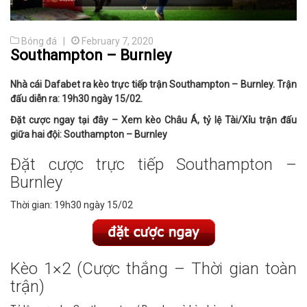
Bóng đá |
February 7, 2020
Southampton – Burnley
Nhà cái Dafabet ra kèo trực tiếp trận Southampton – Burnley. Trận
đấu diễn ra: 19h30 ngày 15/02.
Đặt cược ngay tại đây – Xem kèo Châu Á, tỷ lệ Tài/Xỉu trận đấu
giữa hai đội: Southampton – Burnley
Đặt cược trực tiếp Southampton –
Burnley
Thời gian: 19h30 ngày 15/02
Kèo 1×2 (Cược thắng – Thời gian toàn
trận)