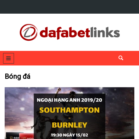
Bóng đá