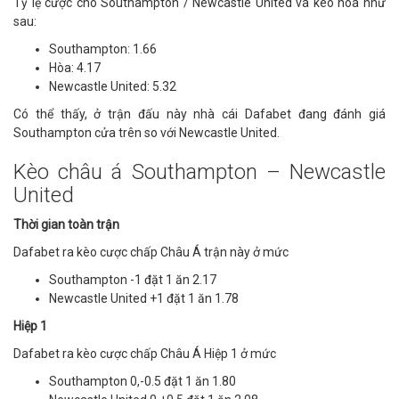
Tỷ lệ cược cho Southampton / Newcastle United và kèo hòa như
sau:
Southampton: 1.66
Hòa: 4.17
Newcastle United: 5.32
Có thể thấy, ở trận đấu này nhà cái Dafabet đang đánh giá
Southampton cửa trên so với Newcastle United.
Kèo châu á Southampton – Newcastle
United
Thời gian toàn trận
Dafabet ra kèo cược chấp Châu Á trận này ở mức
Southampton -1 đặt 1 ăn 2.17
Newcastle United +1 đặt 1 ăn 1.78
Hiệp 1
Dafabet ra kèo cược chấp Châu Á Hiệp 1 ở mức
Southampton 0,-0.5 đặt 1 ăn 1.80