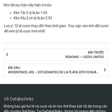
Kèo tài xỉu trận này hiện ở mức
Kèo Tài 2 tỷ lệ ăn 1.65
Kèo Xỉu 2 có tỷ lệ ăn 2.33
Lưu ý: Tỷ lệ cược thay đổi theo thời gian. Truy cập vào link đặt cược
để xem tỷ lệ cược mới nhất
BÀI TRƯỚC
READING – LEEDS UNITED
BÀI SAU
ARGENTINOS JRS – ESTUDIANTES DE LA PLATA (07H10 NGÀY 10/12)
Về Dafabetlinks
Không bao giờ bỏ lỡ cá cược và tin tức thể thao bật tối đa trong các
đấu trường thể thao. Tại Dafabetlinks, chúng tôi mang đến những