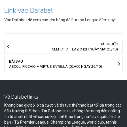
Link vao Dafabet
Vào Dafabet để xem các kèo bóng đá Europa League đêm nay!
BÀI TRƯỚC
CELTIC FC – LAZIO (2H NGÀY MAI 25/10)
BÀI SAU
ASCOLI PICCHIO – VIRTUS ENTELLA (02H00 NGÀY 26/10)
Về Dafabetlinks
Không bao giờ bỏ lỡ cá cược và tin tức thể thao bật tối đa trong các
đấu trường thể thao. Tại Dafabetlinks, chúng tôi mang đến những
tin tức mới nhất về các sự kiện thể thao trong nước và quốc tế cho
bạn - Từ Premier League, Champions League, world cup, tennis,