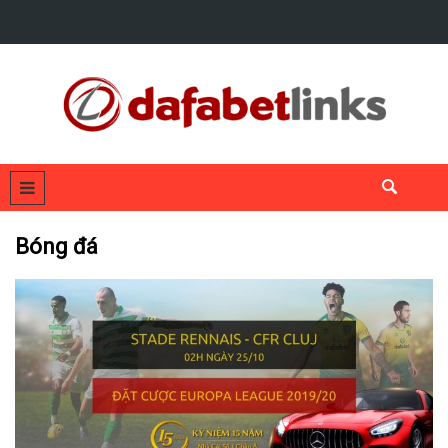
Bóng đá