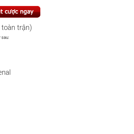
toàn trận)
 sau:
enal