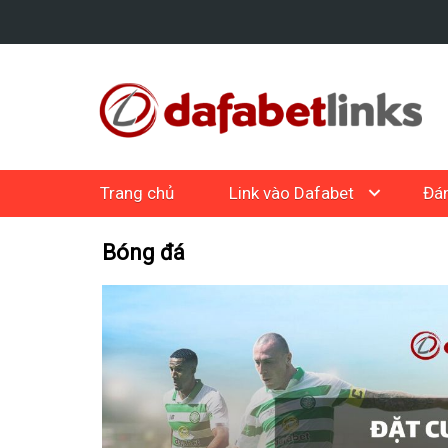
Trang chủ
Link vào Dafabet
Đán
Bóng đá