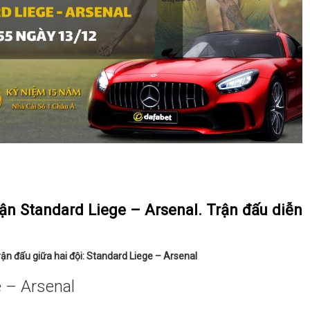
rận Standard Liege – Arsenal. Trận đấu diễn
rận đấu giữa hai đội: Standard Liege – Arsenal
e – Arsenal