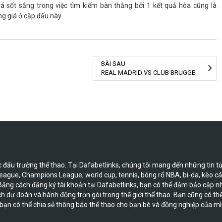
 sốt sắng trong việc tìm kiếm bàn thắng bởi 1 kết quả hòa cũng là
ng giá ở cặp đấu này.
BÀI SAU
REAL MADRID VS CLUB BRUGGE
ác đấu trường thể thao. Tại Dafabetlinks, chúng tôi mang đến những tin t
League, Champions League, world cup, tennis, bóng rổ NBA, bi-da, kèo c
Bằng cách đăng ký tài khoản tại Dafabetlinks, bạn có thể đảm bảo cập nh
tích dự đoán và hành động trọn gói trong thế giới thể thao. Bạn cũng có th
 bạn có thể chia sẻ thông báo thể thao cho bạn bè và đồng nghiệp của mì