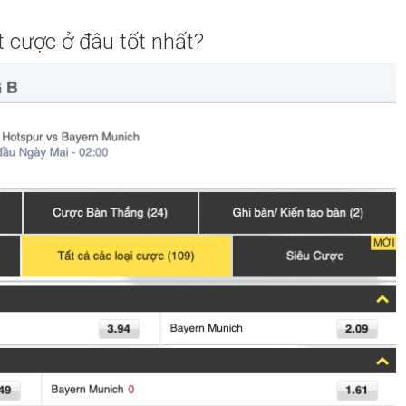
 cược ở đâu tốt nhất?