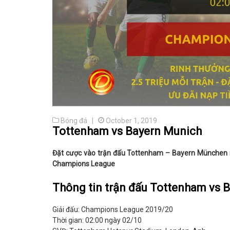
Bóng đá |
October 1, 2019
Tottenham vs Bayern Munich
Đặt cược vào trận đấu Tottenham – Bayern München 
Champions League
Thông tin trận đấu Tottenham vs 
Giải đấu: Champions League 2019/20
Thời gian: 02:00 ngày 02/10