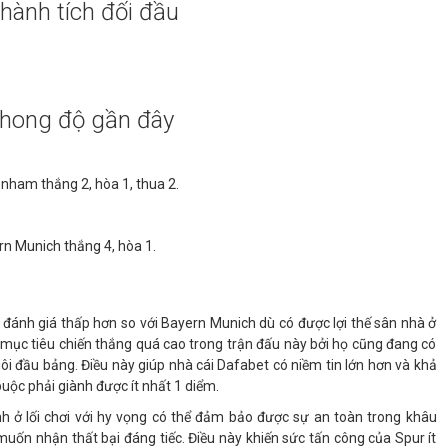
hành tích đối đầu
Phong độ gần đây
enham thắng 2, hòa 1, thua 2.
rn Munich thắng 4, hòa 1.
 đánh giá thấp hơn so với Bayern Munich dù có được lợi thế sân nhà ở
 mục tiêu chiến thắng quá cao trong trận đấu này bởi họ cũng đang có
gôi đầu bảng. Điều này giúp nhà cái Dafabet có niềm tin lớn hơn và khả
uộc phải giành được ít nhất 1 diểm.
h ở lối chơi với hy vọng có thể đảm bảo được sự an toàn trong khâu
uốn nhận thất bại đáng tiếc. Điều này khiến sức tấn công của Spur ít