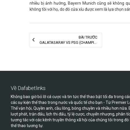
nhiều bị ảnh hưởng, Bayern Munich cũng sẽ không quá
không tồi với họ, do đó cửa xỉu được xem là lựa chọn sá
BÀI TRƯỚC
GALATASARAY VS PSG (CHAMPIONS LEAGUE)
Về Dafabetlinks
Không bao giờ bỏ lỡ cá cược và tin tức thể thao bật tối đa trong c
các sự kiện thể thao trong nước và quốc tế cho bạn - Từ Premier 
Thế vận hội, Quyền anh, cầu lông, bóng chuyền và nhiều hơn nữa. 
lượt phát, trận đấu, lịch thi đấu, tỷ lệ cược, chuyển nhượng, phân 
tương tác với các kênh truyền thông xã hội của chúng tôi trong đó
thể thao tương tự.