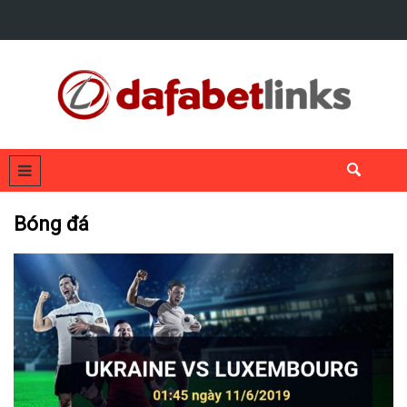
Bóng đá