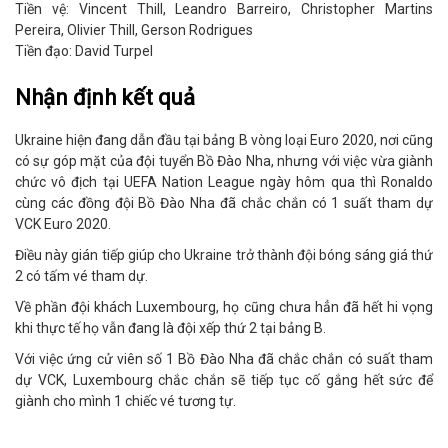
Tiền vệ: Vincent Thill, Leandro Barreiro, Christopher Martins
Pereira, Olivier Thill, Gerson Rodrigues
Tiền đạo: David Turpel
Nhận định kết quả
Ukraine hiện đang dẫn đầu tại bảng B vòng loại Euro 2020, nơi cũng
có sự góp mặt của đội tuyển Bồ Đào Nha, nhưng với việc vừa giành
chức vô địch tại UEFA Nation League ngày hôm qua thì Ronaldo
cùng các đồng đội Bồ Đào Nha đã chắc chắn có 1 suất tham dự
VCK Euro 2020.
Điều này gián tiếp giúp cho Ukraine trở thành đội bóng sáng giá thứ
2 có tấm vé tham dự.
Về phần đội khách Luxembourg, họ cũng chưa hẳn đã hết hi vọng
khi thực tế họ vẫn đang là đội xếp thứ 2 tại bảng B.
Với việc ứng cử viên số 1 Bồ Đào Nha đã chắc chắn có suất tham
dự VCK, Luxembourg chắc chắn sẽ tiếp tục cố gắng hết sức để
giành cho mình 1 chiếc vé tương tự.