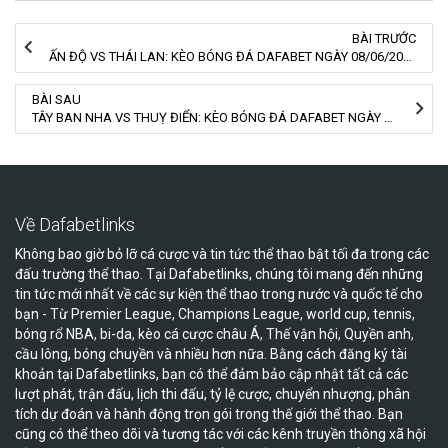
BÀI TRƯỚC
ẤN ĐỘ VS THÁI LAN: KÈO BÓNG ĐÁ DAFABET NGÀY 08/06/2019
BÀI SAU
TÂY BAN NHA VS THUỴ ĐIỂN: KÈO BÓNG ĐÁ DAFABET NGÀY 11/06/2019
Về Dafabetlinks
Không bao giờ bỏ lỡ cá cược và tin tức thể thao bật tối đa trong các
đấu trường thể thao. Tại Dafabetlinks, chúng tôi mang đến những
tin tức mới nhất về các sự kiện thể thao trong nước và quốc tế cho
bạn - Từ Premier League, Champions League, world cup, tennis,
bóng rổ NBA, bi-da, kèo cá cược châu Á, Thế vận hội, Quyền anh,
cầu lông, bóng chuyền và nhiều hơn nữa. Bằng cách đăng ký tài
khoản tại Dafabetlinks, bạn có thể đảm bảo cập nhật tất cả các
lượt phát, trận đấu, lịch thi đấu, tỷ lệ cược, chuyển nhượng, phân
tích dự đoán và hành động trọn gói trong thế giới thể thao. Bạn
cũng có thể theo dõi và tương tác với các kênh truyền thông xã hội