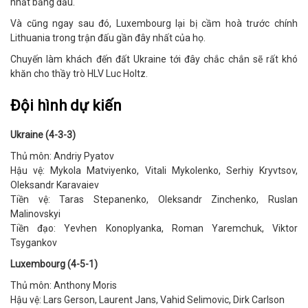
nhất bảng đấu.
Và cũng ngay sau đó, Luxembourg lại bị cầm hoà trước chính
Lithuania trong trận đấu gần đây nhất của họ.
Chuyến làm khách đến đất Ukraine tới đây chắc chắn sẽ rất khó
khăn cho thầy trò HLV Luc Holtz.
Đội hình dự kiến
Ukraine (4-3-3)
Thủ môn: Andriy Pyatov
Hậu vệ: Mykola Matviyenko, Vitali Mykolenko, Serhiy Kryvtsov,
Oleksandr Karavaiev
Tiền vệ: Taras Stepanenko, Oleksandr Zinchenko, Ruslan
Malinovskyi
Tiền đạo: Yevhen Konoplyanka, Roman Yaremchuk, Viktor
Tsygankov
Luxembourg (4-5-1)
Thủ môn: Anthony Moris
Hậu vệ: Lars Gerson, Laurent Jans, Vahid Selimovic, Dirk Carlson