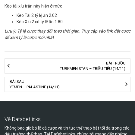
Kèo tài xỉu trận này hiện ở mức
Kèo Tài 2 tỷ lệ ăn 2.02
Kèo Xỉu 2 có tỷ lệ ăn 1.80
Lưu ý: Tỷ lệ cược thay đổi theo thời gian. Truy cập vào link đặt cược
để xem tỷ lệ cược mới nhất
BÀI TRƯỚC
TURKMENISTAN – TRIỀU TIÊU (14/11)
BÀI SAU
YEMEN – PALASTINE (14/11)
Về Dafabetlinks
Không bao giờ bỏ lỡ cá cược và tin tức thể thao bật tối đa trong các
đấu trường thể thao. Tại Dafabetlinks, chúng tôi mang đến những