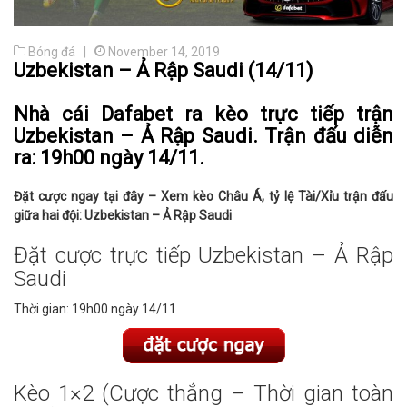
Bóng đá |
November 14, 2019
Uzbekistan – Ả Rập Saudi (14/11)
Nhà cái Dafabet ra kèo trực tiếp trận
Uzbekistan – Ả Rập Saudi. Trận đấu diễn
ra: 19h00 ngày 14/11.
Đặt cược ngay tại đây – Xem kèo Châu Á, tỷ lệ Tài/Xỉu trận đấu
giữa hai đội: Uzbekistan – Ả Rập Saudi
Đặt cược trực tiếp Uzbekistan – Ả Rập
Saudi
Thời gian: 19h00 ngày 14/11
Kèo 1×2 (Cược thắng – Thời gian toàn