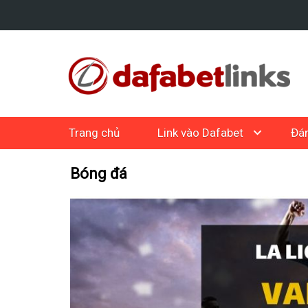
Trang chủ
Link vào Dafabet
Đán
Bóng đá