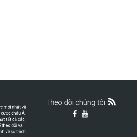
Theo dõi chúng tôi
ức mới nhất về
á cược châu Á,
ật tất cả các
ể theo dõi và
nh về sở thích