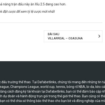
khả năng trận đấu này ăn Xỉu 2.5 đang cao hơn.
ink đặt cược để xem tỷ lệ cược mới nhất
BÀI SAU
VILLARREAL – OSASUNA
ác đấu trường thể thao. Tại Dafabetlinks, chúng tôi mang đến những tin t
League, Champions League, world cup, tennis, bóng rổ NBA, bi-da, kèo c
Bằng cách đăng ký tài khoản tại Dafabetlinks, bạn có thể đảm bảo cập nh
tích dự đoán và hành động trọn gói trong thế giới thể thao. Bạn cũng có th
 bạn có thể chia sẻ thông báo thể thao cho bạn bè và đồng nghiệp của mì