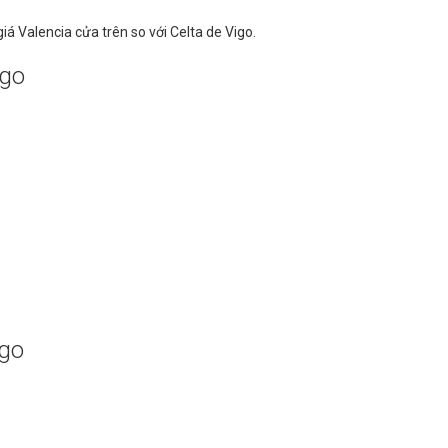
iá Valencia cửa trên so với Celta de Vigo.
igo
igo