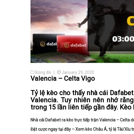
Bóng đá |
January 29, 2020
Valencia – Celta Vigo
Tỷ lệ kèo cho thấy nhà cái Dafabe
Valencia. Tuy nhiên nên nhớ rằng
trong 15 lần liên tiếp gần đây. Kèo
Nhà cái Dafabet ra kèo trực tiếp trận Valencia – Celta 
Đặt cược ngay tại đây – Xem kèo Châu Á, tỷ lệ Tài/Xỉu tr