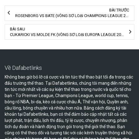
BÀI TRƯỚC
ROSENBORG VS BATE (VÒNG SƠ LOẠI CHAMPIONS LEAGUE 2019/2020): NHÀ CÁI DAFABET NGÀY 01/8
BÀI SAU
CUKARICKI VS MOLDE FK (VÒNG SƠ LOẠI EUROPA LEAGUE 2019/2020): NHÀ CÁI DAFABET NGÀY 01/8
Về Dafabetlinks
Không bao giờ bỏ lỡ cá cược và tin tức thể thao bật tối đa trong các
đấu trường thể thao. Tại Dafabetlinks, chúng tôi mang đến những
tin tức mới nhất về các sự kiện thể thao trong nước và quốc tế cho
bạn - Từ Premier League, Champions League, world cup, tennis,
bóng rổ NBA, bi-da, kèo cá cược châu Á, Thế vận hội, Quyền anh,
cầu lông, bóng chuyền và nhiều hơn nữa. Bằng cách đăng ký tài
khoản tại Dafabetlinks, bạn có thể đảm bảo cập nhật tất cả các
lượt phát, trận đấu, lịch thi đấu, tỷ lệ cược, chuyển nhượng, phân
tích dự đoán và hành động trọn gói trong thế giới thể thao. Bạn
cũng có thể theo dõi và tương tác với các kênh truyền thông xã hội