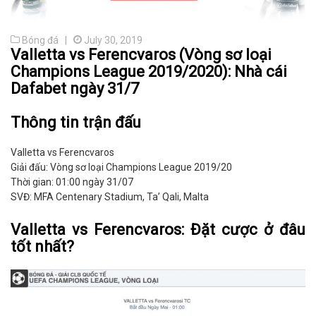
Bóng đá |
July 30, 2019
Valletta vs Ferencvaros (Vòng sơ loại
Champions League 2019/2020): Nhà cái
Dafabet ngày 31/7
Thông tin trận đấu
Valletta vs Ferencvaros
Giải đấu: Vòng sơ loại Champions League 2019/20
Thời gian: 01:00 ngày 31/07
SVĐ: MFA Centenary Stadium, Ta’ Qali, Malta
Valletta vs Ferencvaros: Đặt cược ở đâu
tốt nhất?