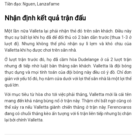
Tiền đạo: Nguen, Lanzafame
Nhận định kết quả trận đấu
Một lần nữa Valleta lại phải nhận thẻ đỏ trên sân khách. Điều này
thực sự bất lợi khi họ đã để đối thủ có 2 bàn dẫn trước (thua 1-3 ở
lượt đi). Nhưng không thể phủ nhận sự lì lợm và khó chịu của
Valletta khi họ được chơi trên sân nhà.
Ở lượt trận trước đó, họ đã cầm hòa Dudelange ở cả 2 lượt trận
nhưng đi tiếp nhờ luật bàn thắng sân khách. Valletta là đội bóng
thực dụng và mọi tính toán của đội bóng này đều có ý đồ. Chỉ đơn
giản với yếu tố đó, họ nằm cửa dưới với lợi thế sân nhà là một lợi thế
quá lớn.
Với mục tiêu từ hòa cho tới việc phải thắng, Valletta mới là cái tên
mang đến khả năng bùng nổ ở trận này. Thậm chí bất ngờ cũng có
thể xảy ra nếu Valletta giành chiến thắng ở trận này. Ferencvaros
đang có chuỗi thắng kèo ấn tượng với 6 trận liên tiếp nhưng bị chặn
lại bởi chính Valletta.