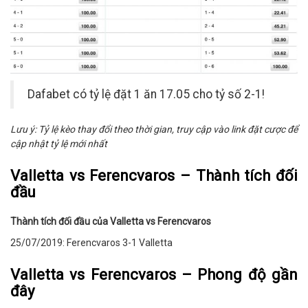
Dafabet có tỷ lệ đặt 1 ăn 17.05 cho tỷ số 2-1!
Lưu ý: Tỷ lệ kèo thay đổi theo thời gian, truy cập vào link đặt cược để
cập nhật tỷ lệ mới nhất
Valletta vs Ferencvaros – Thành tích đối
đầu
Thành tích đối đầu của Valletta vs Ferencvaros
25/07/2019: Ferencvaros 3-1 Valletta
Valletta vs Ferencvaros – Phong độ gần
đây