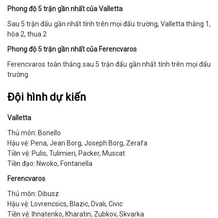
Phong độ 5 trận gần nhất của Valletta
Sau 5 trận đấu gần nhất tính trên mọi đấu trường, Valletta thắng 1,
hòa 2, thua 2
Phong độ 5 trận gần nhất của Ferencvaros
Ferencvaros toàn thắng sau 5 trận đấu gần nhất tính trên mọi đấu
trường
Đội hình dự kiến
Valletta
Thủ môn: Bonello
Hậu vệ: Pena, Jean Borg, Joseph Borg, Zerafa
Tiền vệ: Pulis, Tulimieri, Packer, Muscat
Tiền đạo: Nwoko, Fontanella
Ferencvaros
Thủ môn: Dibusz
Hậu vệ: Lovrencsics, Blazic, Dvali, Civic
Tiền vệ: Ihnatenko, Kharatin, Zubkov, Skvarka