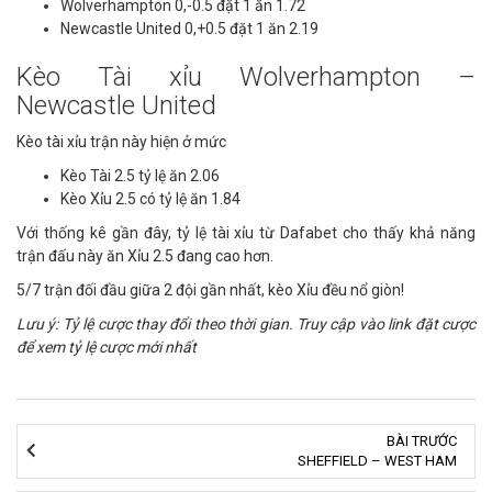
Wolverhampton 0,-0.5 đặt 1 ăn 1.72
Newcastle United 0,+0.5 đặt 1 ăn 2.19
Kèo Tài xỉu Wolverhampton –
Newcastle United
Kèo tài xỉu trận này hiện ở mức
Kèo Tài 2.5 tỷ lệ ăn 2.06
Kèo Xỉu 2.5 có tỷ lệ ăn 1.84
Với thống kê gần đây, tỷ lệ tài xỉu từ Dafabet cho thấy khả năng
trận đấu này ăn Xỉu 2.5 đang cao hơn.
5/7 trận đối đầu giữa 2 đội gần nhất, kèo Xỉu đều nổ giòn!
Lưu ý: Tỷ lệ cược thay đổi theo thời gian. Truy cập vào link đặt cược
để xem tỷ lệ cược mới nhất
BÀI TRƯỚC
SHEFFIELD – WEST HAM