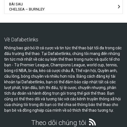
BÀI SAU
CHELSEA – BURNLEY
Về Dafabetlinks
Không bao giờ bỏ lỡ cá cược và tin tức thể thao bật tối đa trong các
đấu trường thể thao. Tại Dafabetlinks, chúng tôi mang đến những
tin tức mới nhất về các sự kiện thể thao trong nước và quốc tế cho
bạn - Từ Premier League, Champions League, world cup, tennis,
bóng rổ NBA, bi-da, kèo cá cược châu Á, Thế vận hội, Quyền anh,
cầu lông, bóng chuyền và nhiều hơn nữa. Bằng cách đăng ký tài
khoản tại Dafabetlinks, bạn có thể đảm bảo cập nhật tất cả các
lượt phát, trận đấu, lịch thi đấu, tỷ lệ cược, chuyển nhượng, phân
tích dự đoán và hành động trọn gói trong thế giới thể thao. Bạn
cũng có thể theo dõi và tương tác với các kênh truyền thông xã hội
của chúng tôi trong đó bạn có thể chia sẻ thông báo thể thao cho
bạn bè và đồng nghiệp của mình về sở thích thể thao tương tự.
Theo dõi chúng tôi