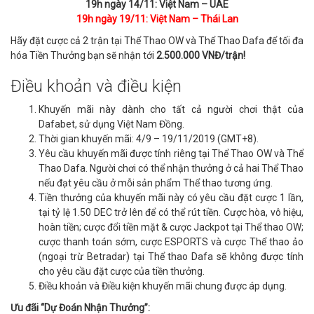
19h ngày 14/11: Việt Nam – UAE
19h ngày 19/11: Việt Nam – Thái Lan
Hãy đặt cược cả 2 trận tại Thể Thao OW và Thể Thao Dafa để tối đa
hóa Tiền Thưởng bạn sẽ nhận tới
2.500.000 VNĐ/trận!
Điều khoản và điều kiện
Khuyến mãi này dành cho tất cả người chơi thật của
Dafabet, sử dụng Việt Nam Đồng.
Thời gian khuyến mãi: 4/9 – 19/11/2019 (GMT+8).
Yêu cầu khuyến mãi được tính riêng tại Thể Thao OW và Thể
Thao Dafa. Người chơi có thể nhận thưởng ở cả hai Thể Thao
nếu đạt yêu cầu ở mỗi sản phẩm Thể thao tương ứng.
Tiền thưởng của khuyến mãi này có yêu cầu đặt cược 1 lần,
tại tỷ lệ 1.50 DEC trở lên để có thể rút tiền. Cược hòa, vô hiệu,
hoàn tiền; cược đổi tiền mặt & cược Jackpot tại Thể thao OW;
cược thanh toán sớm, cược ESPORTS và cược Thể thao ảo
(ngoại trừ Betradar) tại Thể thao Dafa sẽ không được tính
cho yêu cầu đặt cược của tiền thưởng.
Điều khoản và Điều kiện khuyến mãi chung được áp dụng.
Ưu đãi “Dự Đoán Nhận Thưởng”: