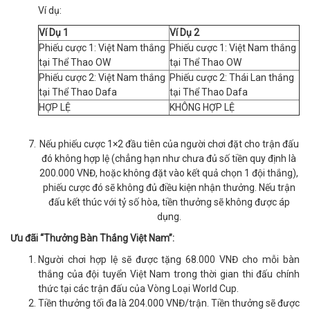
Ví dụ:
Ví Dụ 1
Ví Dụ 2
Phiếu cược 1: Việt Nam thắng
Phiếu cược 1: Việt Nam thắng
tại Thể Thao OW
tại Thể Thao OW
Phiếu cược 2: Việt Nam thắng
Phiếu cược 2: Thái Lan thắng
tại Thể Thao Dafa
tại Thể Thao Dafa
HỢP LỆ
KHÔNG HỢP LỆ
Nếu phiếu cược 1×2 đầu tiên của người chơi đặt cho trận đấu
đó không hợp lệ (chẳng hạn như chưa đủ số tiền quy định là
200.000 VNĐ, hoặc không đặt vào kết quả chọn 1 đội thắng),
phiếu cược đó sẽ không đủ điều kiện nhận thưởng. Nếu trận
đấu kết thúc với tỷ số hòa, tiền thưởng sẽ không được áp
dụng.
Ưu đãi “Thưởng Bàn Thắng Việt Nam”:
Người chơi hợp lệ sẽ được tặng 68.000 VNĐ cho mỗi bàn
thắng của đội tuyển Việt Nam trong thời gian thi đấu chính
thức tại các trận đấu của Vòng Loại World Cup.
Tiền thưởng tối đa là 204.000 VNĐ/trận. Tiền thưởng sẽ được