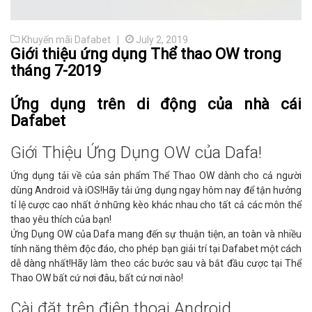
Khuyến mãi Dafabet |
July 2, 2019
Giới thiệu ứng dụng Thể thao OW trong
tháng 7-2019
Ứng dụng trên di động của nhà cái
Dafabet
Giới Thiệu
Ứng Dụng OW của Dafa!
Ứng dụng tải về của sản phẩm Thể Thao OW dành cho cả người
dùng Android và iOS!Hãy tải ứng dụng ngay hôm nay để tận hưởng
tỉ lệ cược cao nhất ở những kèo khác nhau cho tất cả các môn thể
thao yêu thích của bạn!
Ứng Dụng OW của Dafa mang đến sự thuận tiện, an toàn và nhiều
tính năng thêm độc đáo, cho phép bạn giải trí tại Dafabet một cách
dễ dàng nhất!Hãy làm theo các bước sau và bắt đầu cược tại Thể
Thao OW bất cứ nơi đâu, bất cứ nơi nào!
Cài đặt trên điện thoại Android