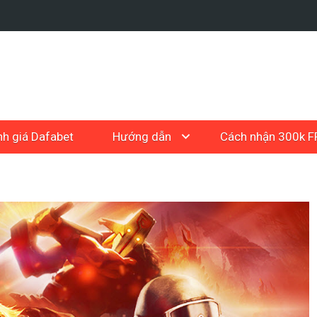
h giá Dafabet
Hướng dẫn
Cách nhận 300k F