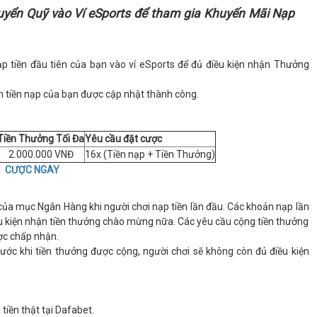
huyển Quỹ vào Ví eSports để tham gia Khuyến Mãi Nạp
 tiền đầu tiên của bạn vào ví eSports để đủ điều kiện nhận Thưởng
n tiền nạp của bạn được cập nhật thành công.
Tiền Thưởng Tối Đa
Yêu cầu đặt cược
2.000.000 VNĐ
16x (Tiền nạp + Tiền Thưởng)
CƯỢC NGAY
ủa mục Ngân Hàng khi người chơi nạp tiền lần đầu. Các khoản nạp lần
 kiện nhận tiền thưởng chào mừng nữa. Các yêu cầu cộng tiền thưởng
ợc chấp nhận.
rước khi tiền thưởng được cộng, người chơi sẽ không còn đủ điều kiện
tiền thật tại Dafabet.