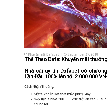
Khuyến mãi Dafabet |
September 27, 2018
Thể Thao Dafa: Khuyến mãi thưởng 
Nhà cái uy tín Dafabet có chươn
Lần Đầu 100% lên tới 2.000.000 VN
Cách Nhận Thưởng:
Mở tài khoản Dafabet miễn phí tại đây.
Nạp tiền ít nhất 200.000 VNĐ trở lên vào Ví e
chúng tôi.