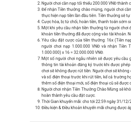
Người chơi cần nạp tối thiểu 200.000 VNĐ thành 
Để nhận Tiền thưởng chào mừng, người chơi cần
thực hiện nạp tiền lần đầu tiên. Tiền thưởng sẽ 
Cược hòa, bị từ chối, hoàn tiền, thanh toán sớm 
Một khi yêu cầu nhận tiền thưởng từ người chơi 
khoản tiền thưởng đã được cộng vào tài khoản. Ng
Yêu cầu đặt cược của tiền thưởng: 16x (Tiền nạp +
người chơi nạp 1.000.000 VNĐ và nhận Tiền 
1.000.000) x 16 = 32.000.000 VNĐ.
Một số người chơi ngẫu nhiên sẽ được yêu cầu g
thông tin tài khoản đăng ký trước khi được phép 
chơi sẽ không được rút tiền. Người chơi sẽ không
và số điện thoại trước khi rút tiền, kể cả trường
thêm số điện thoại mới, số điện thoại cũ sẽ được 
Người chơi nhận Tiền Thưởng Chào Mừng sẽ khôn
hoàn thành yêu cầu đặt cược.
Thời Gian khuyến mãi: cho tới 22:59 ngày 31/12/
Điều kiện & Điều khoản khuyến mãi chung được á