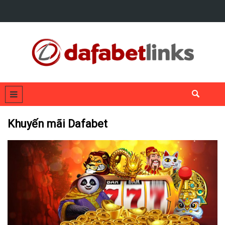
Khuyến mãi Dafabet