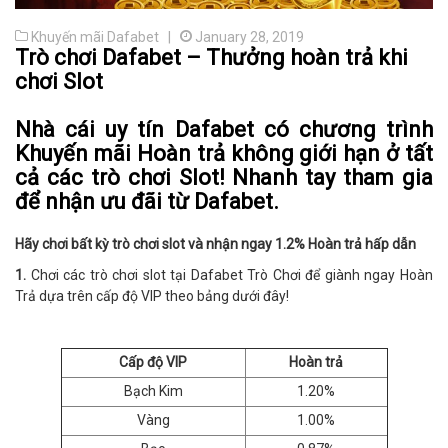
Khuyến mãi Dafabet |
January 28, 2019
Trò chơi Dafabet – Thưởng hoàn trả khi
chơi Slot
Nhà cái uy tín Dafabet có chương trình
Khuyến mãi Hoàn trả không giới hạn ở tất
cả các trò chơi Slot! Nhanh tay tham gia
để nhận ưu đãi từ Dafabet.
Hãy chơi bất kỳ trò chơi slot và nhận ngay 1.2% Hoàn trả hấp dẫn
1.
Chơi các trò chơi slot tại Dafabet Trò Chơi để giành ngay Hoàn
Trả dựa trên cấp độ VIP theo bảng dưới đây!
Cấp độ VIP
Hoàn trả
Bạch Kim
1.20%
Vàng
1.00%