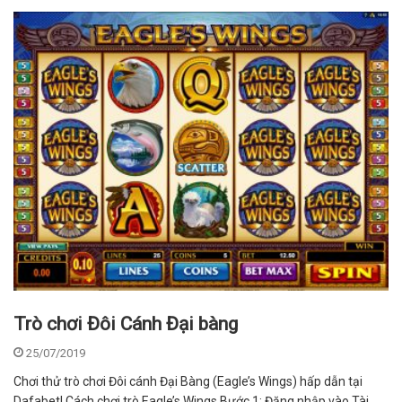
Trò chơi Đôi Cánh Đại bàng
25/07/2019
Chơi thử trò chơi Đôi cánh Đại Bàng (Eagle’s Wings) hấp dẫn tại
Dafabet! Cách chơi trò Eagle’s Wings Bước 1: Đăng nhập vào Tài