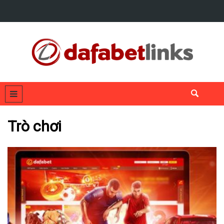
Trò chơi