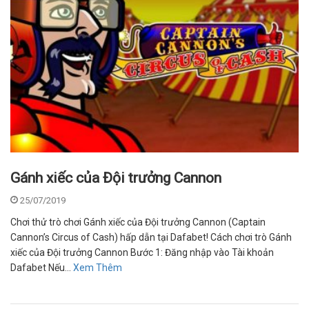
Gánh xiếc của Đội trưởng Cannon
25/07/2019
Chơi thử trò chơi Gánh xiếc của Đội trưởng Cannon (Captain
Cannon’s Circus of Cash) hấp dẫn tại Dafabet! Cách chơi trò Gánh
xiếc của Đội trưởng Cannon Bước 1: Đăng nhập vào Tài khoản
Dafabet Nếu...
Xem Thêm