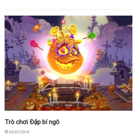
Trò chơi Đập bí ngô
25/07/2019