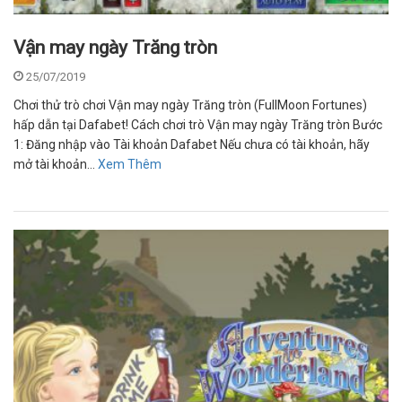
Vận may ngày Trăng tròn
25/07/2019
Chơi thử trò chơi Vận may ngày Trăng tròn (FullMoon Fortunes)
hấp dẫn tại Dafabet! Cách chơi trò Vận may ngày Trăng tròn Bước
1: Đăng nhập vào Tài khoản Dafabet Nếu chưa có tài khoản, hãy
mở tài khoản...
Xem Thêm