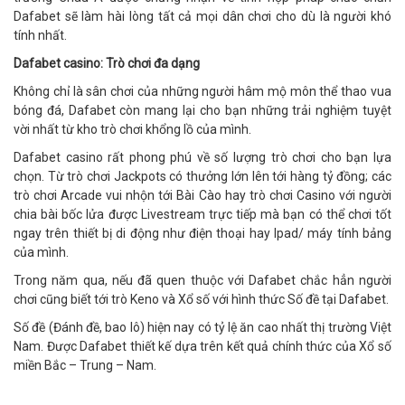
Dafabet sẽ làm hài lòng tất cả mọi dân chơi cho dù là người khó
tính nhất.
Dafabet casino: Trò chơi đa dạng
Không chỉ là sân chơi của những người hâm mộ môn thể thao vua
bóng đá, Dafabet còn mang lại cho bạn những trải nghiệm tuyệt
vời nhất từ kho trò chơi khổng lồ của mình.
Dafabet casino rất phong phú về số lượng trò chơi cho bạn lựa
chọn. Từ trò chơi Jackpots có thưởng lớn lên tới hàng tỷ đồng; các
trò chơi Arcade vui nhộn tới Bài Cào hay trò chơi Casino với người
chia bài bốc lửa được Livestream trực tiếp mà bạn có thể chơi tốt
ngay trên thiết bị di động như điện thoại hay Ipad/ máy tính bảng
của mình.
Trong năm qua, nếu đã quen thuộc với Dafabet chắc hẳn người
chơi cũng biết tới trò Keno và Xổ số với hình thức Số đề tại Dafabet.
Số đề (Đánh đề, bao lô) hiện nay có tỷ lệ ăn cao nhất thị trường Việt
Nam. Được Dafabet thiết kế dựa trên kết quả chính thức của Xổ số
miền Bắc – Trung – Nam.