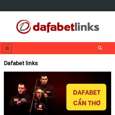
Dafabet links