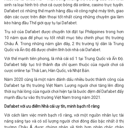
sinh ra loại hình trò chơi cá cược bóng đá online, casino trực tuyến.
Dafabet có những thế mạnh hàng đầu về công nghệ máy tính, giao
diện các cược trên điện thoại tốt nhất cùng những chuyên gia làm
kèo hàng đầu Thế giới quy tụ tại Dafabet.
Trụ sở của Dafabet được chuyển tới đặt tại Philippines trong hơn
10 năm qua để phục vụ tốt nhất mục tiêu chinh phục thị trường
Châu Á. Trong những năm gần đây, 2 thị trường tỷ dân là Trung
Quốc và Ấn Độ đã được chiếm lĩnh bởi nhà cái Dafabet.
Với thế mạnh tiên phong, là nhà cái số 1 tại Trung Quốc và Ấn Độ.
Dafabet tiếp tục trở thành địa chỉ quen thuộc của người chơi cá
cược online tại Thái Lan, Hàn Quốc, và Nhật Bản.
Năm 2020 cũng là một năm đánh dấu nhiều bước thành công của
Dafabet tại thị trường Việt Nam. Lượng người chơi tăng lên đồng
thời sự hài lòng của người chơi hiện tại là bước đệm để Dafabet đẩy
mạnh đầu tư vào thị trường Việt Nam trong năm 2021.
Dafabet với ưu điểm Nhà cái uy tín, minh bạch rõ ràng
Với cách làm việc minh bạch rõ ràng, với một nguồn nhân lực tài
năng sáng tạo và có số lượng người chơi đông đảo bậc nhất ở thị
trường Châu Á được chứng nhận về tính hợp pháp chắc chắn