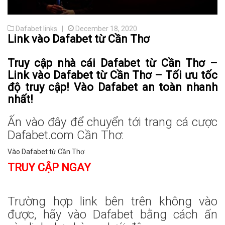
Dafabet links |
December 18, 2020
Link vào Dafabet từ Cần Thơ
Truy cập nhà cái Dafabet từ Cần Thơ –
Link vào Dafabet từ Cần Thơ – Tối ưu tốc
độ truy cập! Vào Dafabet an toàn nhanh
nhất!
Ấn vào đây để chuyển tới trang cá cược
Dafabet.com Cần Thơ:
Vào Dafabet từ Cần Thơ
TRUY CẬP NGAY
Trường hợp link bên trên không vào
được, hãy vào Dafabet bằng cách ấn