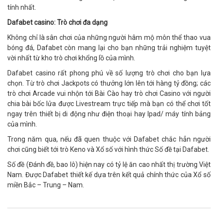
tính nhất.
Dafabet casino: Trò chơi đa dạng
Không chỉ là sân chơi của những người hâm mộ môn thể thao vua
bóng đá, Dafabet còn mang lại cho bạn những trải nghiệm tuyệt
vời nhất từ kho trò chơi khổng lồ của mình.
Dafabet casino rất phong phú về số lượng trò chơi cho bạn lựa
chọn. Từ trò chơi Jackpots có thưởng lớn lên tới hàng tỷ đồng; các
trò chơi Arcade vui nhộn tới Bài Cào hay trò chơi Casino với người
chia bài bốc lửa được Livestream trực tiếp mà bạn có thể chơi tốt
ngay trên thiết bị di động như điện thoại hay Ipad/ máy tính bảng
của mình.
Trong năm qua, nếu đã quen thuộc với Dafabet chắc hẳn người
chơi cũng biết tới trò Keno và Xổ số với hình thức Số đề tại Dafabet.
Số đề (Đánh đề, bao lô) hiện nay có tỷ lệ ăn cao nhất thị trường Việt
Nam. Được Dafabet thiết kế dựa trên kết quả chính thức của Xổ số
miền Bắc – Trung – Nam.