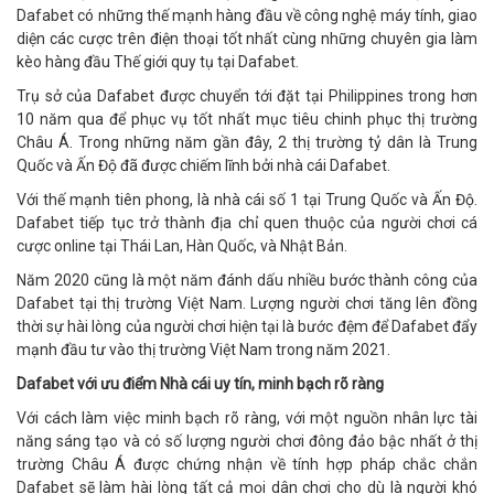
Dafabet có những thế mạnh hàng đầu về công nghệ máy tính, giao
diện các cược trên điện thoại tốt nhất cùng những chuyên gia làm
kèo hàng đầu Thế giới quy tụ tại Dafabet.
Trụ sở của Dafabet được chuyển tới đặt tại Philippines trong hơn
10 năm qua để phục vụ tốt nhất mục tiêu chinh phục thị trường
Châu Á. Trong những năm gần đây, 2 thị trường tỷ dân là Trung
Quốc và Ấn Độ đã được chiếm lĩnh bởi nhà cái Dafabet.
Với thế mạnh tiên phong, là nhà cái số 1 tại Trung Quốc và Ấn Độ.
Dafabet tiếp tục trở thành địa chỉ quen thuộc của người chơi cá
cược online tại Thái Lan, Hàn Quốc, và Nhật Bản.
Năm 2020 cũng là một năm đánh dấu nhiều bước thành công của
Dafabet tại thị trường Việt Nam. Lượng người chơi tăng lên đồng
thời sự hài lòng của người chơi hiện tại là bước đệm để Dafabet đẩy
mạnh đầu tư vào thị trường Việt Nam trong năm 2021.
Dafabet với ưu điểm Nhà cái uy tín, minh bạch rõ ràng
Với cách làm việc minh bạch rõ ràng, với một nguồn nhân lực tài
năng sáng tạo và có số lượng người chơi đông đảo bậc nhất ở thị
trường Châu Á được chứng nhận về tính hợp pháp chắc chắn
Dafabet sẽ làm hài lòng tất cả mọi dân chơi cho dù là người khó