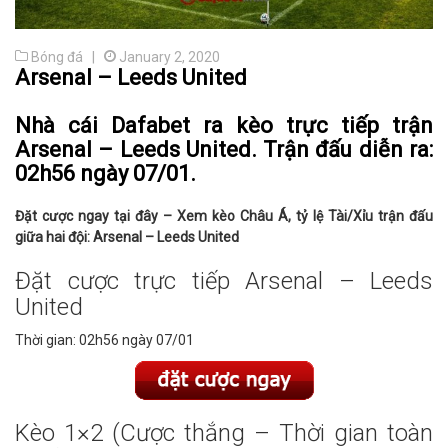
Bóng đá |
January 2, 2020
Arsenal – Leeds United
Nhà cái Dafabet ra kèo trực tiếp trận
Arsenal – Leeds United. Trận đấu diễn ra:
02h56 ngày 07/01.
Đặt cược ngay tại đây – Xem kèo Châu Á, tỷ lệ Tài/Xỉu trận đấu
giữa hai đội: Arsenal – Leeds United
Đặt cược trực tiếp Arsenal – Leeds
United
Thời gian: 02h56 ngày 07/01
Kèo 1×2 (Cược thắng – Thời gian toàn