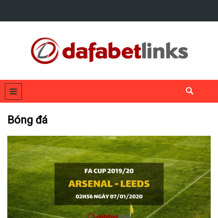
Bóng đá