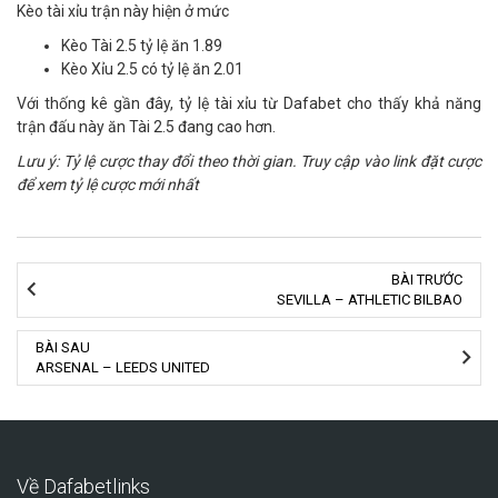
Kèo tài xỉu trận này hiện ở mức
Kèo Tài 2.5 tỷ lệ ăn 1.89
Kèo Xỉu 2.5 có tỷ lệ ăn 2.01
Với thống kê gần đây, tỷ lệ tài xỉu từ Dafabet cho thấy khả năng
trận đấu này ăn Tài 2.5 đang cao hơn.
Lưu ý: Tỷ lệ cược thay đổi theo thời gian. Truy cập vào link đặt cược
để xem tỷ lệ cược mới nhất
BÀI TRƯỚC
SEVILLA – ATHLETIC BILBAO
BÀI SAU
ARSENAL – LEEDS UNITED
Về Dafabetlinks