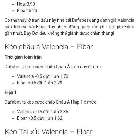
Hòa: 3.90
Eibar: 5.23
Có thể thấy, ở trận đấu này nhà cái Dafabet đang đánh giá Valencia
cửa trên so với Eibar. Tuy nhiên đừng quên rằng 6 trận gặp Eibar
gần nhất, Bầy Dơi đều không thể giành được chiến thắng!
Kèo châu á Valencia – Eibar
Thời gian toàn trận
Dafabet ra kèo cược chấp Châu Á trận này ở mức
Valencia -0.5 đặt 1 ăn 1.70
Eibar +0.5 đặt 1 ăn 2.29
Hiệp 1
Dafabet ra kèo cược chấp Châu Á Hiệp 1 ở mức
Valencia -0.5 đặt 1 ăn 2.35
Eibar +0.5 đặt 1 ăn 1.62
Kèo Tài xỉu Valencia – Eibar