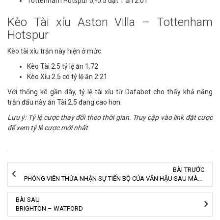
Tottenham Hotspur 0,-0.5 đặt 1 ăn 2.01
Kèo Tài xỉu Aston Villa – Tottenham
Hotspur
Kèo tài xỉu trận này hiện ở mức
Kèo Tài 2.5 tỷ lệ ăn 1.72
Kèo Xỉu 2.5 có tỷ lệ ăn 2.21
Với thống kê gần đây, tỷ lệ tài xỉu từ Dafabet cho thấy khả năng
trận đấu này ăn Tài 2.5 đang cao hơn.
Lưu ý: Tỷ lệ cược thay đổi theo thời gian. Truy cập vào link đặt cược
để xem tỷ lệ cược mới nhất
BÀI TRƯỚC
PHÓNG VIÊN THỪA NHẬN SỰ TIẾN BỘ CỦA VĂN HẬU SAU MÀN TRÌNH DIỄN TẠI ĐỘI DỰ BỊ HEERENVEEN
BÀI SAU
BRIGHTON – WATFORD