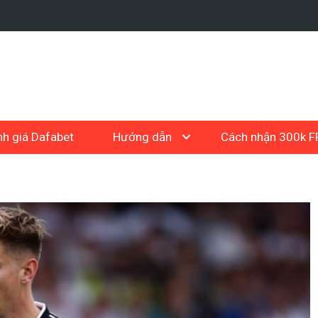
h giá Dafabet
Hướng dẫn
Cách nhận 300k F