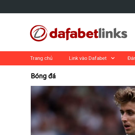
Trang chủ
Link vào Dafabet
Đán
Bóng đá