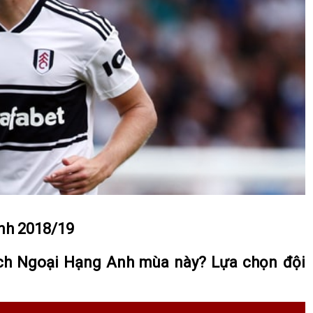
nh 2018/19
ịch Ngoại Hạng Anh mùa này? Lựa chọn đội