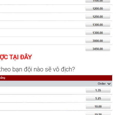
ỢC TẠI ĐÂY
theo bạn đội nào sẽ vô địch?