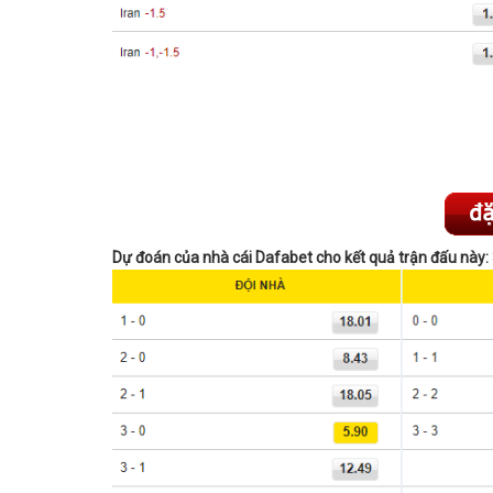
Dự đoán của nhà cái Dafabet cho kết quả trận đấu này: