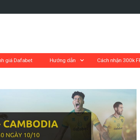
h giá Dafabet
Hướng dẫn
Cách nhận 300k F