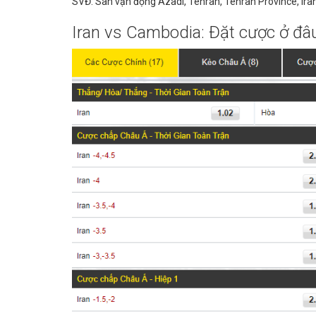
SVĐ: Sân vận động Azadi, Tehran, Tehran Province, Iran
Iran vs Cambodia: Đặt cược ở đâu