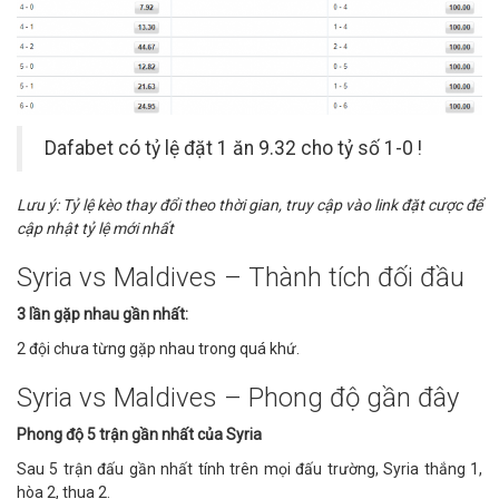
Dafabet có tỷ lệ đặt 1 ăn 9.32 cho tỷ số 1-0 !
Lưu ý: Tỷ lệ kèo thay đổi theo thời gian, truy cập vào link đặt cược để
cập nhật tỷ lệ mới nhất
Syria vs Maldives – Thành tích đối đầu
3 lần gặp nhau gần nhất:
2 đội chưa từng gặp nhau trong quá khứ.
Syria vs Maldives – Phong độ gần đây
Phong độ 5 trận gần nhất của Syria
Sau 5 trận đấu gần nhất tính trên mọi đấu trường, Syria thắng 1,
hòa 2, thua 2.