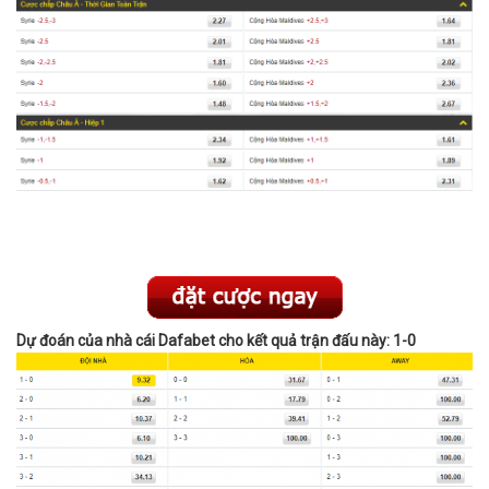
Dự đoán của nhà cái Dafabet cho kết quả trận đấu này: 1-0