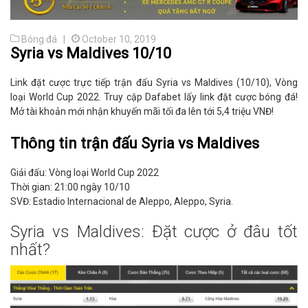
Bóng đá |
October 10, 2019
Syria vs Maldives 10/10
Link đặt cược trực tiếp trận đấu Syria vs Maldives (10/10), Vòng
loại World Cup 2022. Truy cập Dafabet lấy link đặt cược bóng đá!
Mở tài khoản mới nhận khuyến mãi tối đa lên tới 5,4 triệu VNĐ!
Thông tin trận đấu Syria vs Maldives
Giải đấu: Vòng loại World Cup 2022
Thời gian: 21:00 ngày 10/10
SVĐ: Estadio Internacional de Aleppo, Aleppo, Syria.
Syria vs Maldives: Đặt cược ở đâu tốt
nhất?