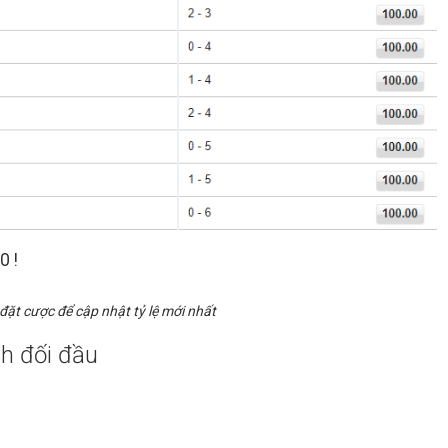
0 !
k đặt cược để cập nhật tỷ lệ mới nhất
h đối đầu