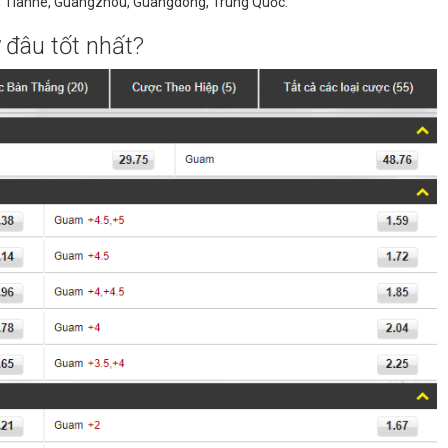
i, Tianhe, Guangzhou, Guangdong, Trung Quốc.
 đâu tốt nhất?