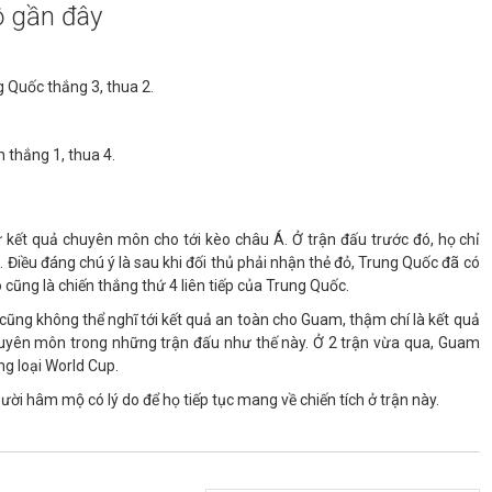
ộ gần đây
 Quốc thắng 3, thua 2.
 thắng 1, thua 4.
̀ kết quả chuyên môn cho tới kèo châu Á. Ở trận đấu trước đó, họ chỉ
 Điều đáng chú ý là sau khi đối thủ phải nhận thẻ đỏ, Trung Quốc đã có
cũng là chiến thắng thứ 4 liên tiếp của Trung Quốc.
ũng không thể nghĩ tới kết quả an toàn cho Guam, thậm chí là kết quả
 chuyên môn trong những trận đấu như thế này. Ở 2 trận vừa qua, Guam
̀ng loại World Cup.
i hâm mộ có lý do để họ tiếp tục mang về chiến tích ở trận này.