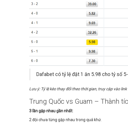
Dafabet có tỷ lệ đặt 1 ăn 5.98 cho tỷ số 5-
Lưu ý: Tỷ lệ kèo thay đổi theo thời gian, truy cập vào lin
Trung Quốc vs Guam – Thành tíc
3 lần gặp nhau gần nhất:
2 đội chưa từng gặp nhau trong quá khứ.