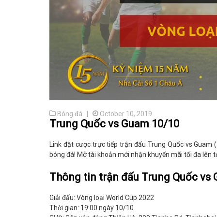
Bóng đá |
October 10, 2019
Trung Quốc vs Guam 10/10
Link đặt cược trực tiếp trận đấu Trung Quốc vs Guam 
bóng đá! Mở tài khoản mới nhận khuyến mãi tối đa lên tớ
Thông tin trận đấu Trung Quốc vs
Giải đấu: Vòng loại World Cup 2022
Thời gian: 19:00 ngày 10/10