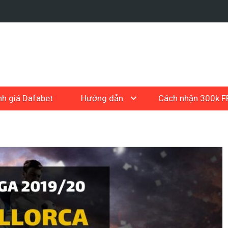
h giá Dafabet
Hướng dẫn
Cách nhận 300k F