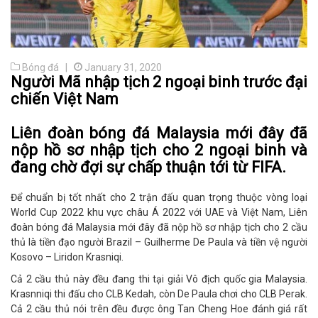
Bóng đá |
January 31, 2020
Người Mã nhập tịch 2 ngoại binh trước đại
chiến Việt Nam
Liên đoàn bóng đá Malaysia mới đây đã
nộp hồ sơ nhập tịch cho 2 ngoại binh và
đang chờ đợi sự chấp thuận tới từ FIFA.
Để chuẩn bị tốt nhất cho 2 trận đấu quan trọng thuộc vòng loại
World Cup 2022 khu vực châu Á 2022 với UAE và Việt Nam, Liên
đoàn bóng đá Malaysia mới đây đã nộp hồ sơ nhập tịch cho 2 cầu
thủ là tiền đạo người Brazil – Guilherme De Paula và tiền vệ người
Kosovo – Liridon Krasniqi.
Cả 2 cầu thủ này đều đang thi tại giải Vô địch quốc gia Malaysia.
Krasnniqi thi đấu cho CLB Kedah, còn De Paula chơi cho CLB Perak.
Cả 2 cầu thủ nói trên đều được ông Tan Cheng Hoe đánh giá rất