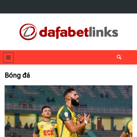
Bóng đá