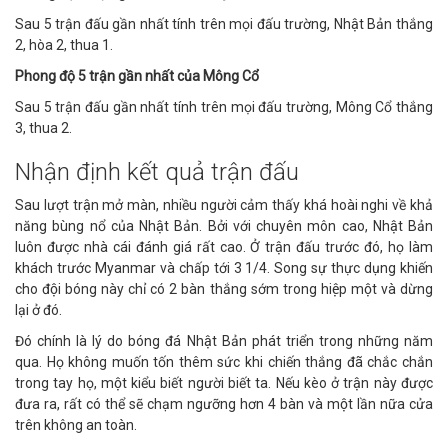
Sau 5 trận đấu gần nhất tính trên mọi đấu trường, Nhật Bản thắng
2, hòa 2, thua 1.
Phong độ 5 trận gần nhất của Mông Cổ
Sau 5 trận đấu gần nhất tính trên mọi đấu trường, Mông Cổ thắng
3, thua 2.
Nhận định kết quả trận đấu
Sau lượt trận mở màn, nhiều người cảm thấy khá hoài nghi về khả
năng bùng nổ của Nhật Bản. Bởi với chuyên môn cao, Nhật Bản
luôn được nhà cái đánh giá rất cao. Ở trận đấu trước đó, họ làm
khách trước Myanmar và chấp tới 3 1/4. Song sự thực dụng khiến
cho đội bóng này chỉ có 2 bàn thắng sớm trong hiệp một và dừng
lại ở đó.
Đó chính là lý do bóng đá Nhật Bản phát triển trong những năm
qua. Họ không muốn tốn thêm sức khi chiến thắng đã chắc chắn
trong tay họ, một kiểu biết người biết ta. Nếu kèo ở trận này được
đưa ra, rất có thể sẽ chạm ngưỡng hơn 4 bàn và một lần nữa cửa
trên không an toàn.