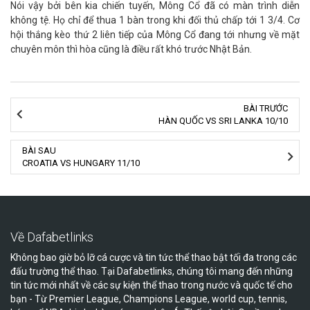
Nói vậy bởi bên kia chiến tuyến, Mông Cổ đã có màn trình diễn
không tệ. Họ chỉ để thua 1 bàn trong khi đối thủ chấp tới 1 3/4. Cơ
hội thắng kèo thứ 2 liên tiếp của Mông Cổ đang tới nhưng về mặt
chuyên môn thì hòa cũng là điều rất khó trước Nhật Bản.
BÀI TRƯỚC
HÀN QUỐC VS SRI LANKA 10/10
BÀI SAU
CROATIA VS HUNGARY 11/10
Về Dafabetlinks
Không bao giờ bỏ lỡ cá cược và tin tức thể thao bật tối đa trong các
đấu trường thể thao. Tại Dafabetlinks, chúng tôi mang đến những
tin tức mới nhất về các sự kiện thể thao trong nước và quốc tế cho
bạn - Từ Premier League, Champions League, world cup, tennis,