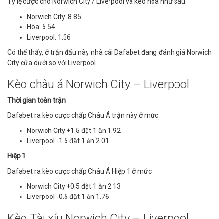
Tỷ lệ cược cho Norwich City / Liverpool và kèo hòa như sau:
Norwich City: 8.85
Hòa: 5.54
Liverpool: 1.36
Có thể thấy, ở trận đấu này nhà cái Dafabet đang đánh giá Norwich
City cửa dưới so với Liverpool.
Kèo châu á Norwich City – Liverpool
Thời gian toàn trận
Dafabet ra kèo cược chấp Châu Á trận này ở mức
Norwich City +1.5 đặt 1 ăn 1.92
Liverpool -1.5 đặt 1 ăn 2.01
Hiệp 1
Dafabet ra kèo cược chấp Châu Á Hiệp 1 ở mức
Norwich City +0.5 đặt 1 ăn 2.13
Liverpool -0.5 đặt 1 ăn 1.76
Kèo Tài xỉu Norwich City – Liverpool