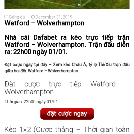
Bóng đá |
December 31, 2019
Watford – Wolverhampton
Nhà cái Dafabet ra kèo trực tiếp trận
Watford – Wolverhampton. Trận đấu diễn
ra: 22h00 ngày 01/01.
Đặt cược ngay tại đây – Xem kèo Châu Á, tỷ lệ Tài/Xỉu trận đấu
giữa hai đội: Watford – Wolverhampton
Đặt cược trực tiếp Watford –
Wolverhampton
Thời gian: 22h00 ngày 01/01
Kèo 1×2 (Cược thắng – Thời gian toàn