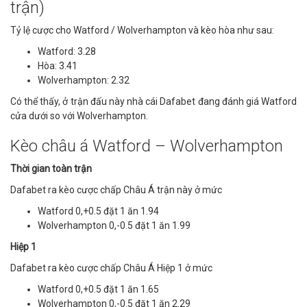
trận)
Tỷ lệ cược cho Watford / Wolverhampton và kèo hòa như sau:
Watford: 3.28
Hòa: 3.41
Wolverhampton: 2.32
Có thể thấy, ở trận đấu này nhà cái Dafabet đang đánh giá Watford
cửa dưới so với Wolverhampton.
Kèo châu á Watford – Wolverhampton
Thời gian toàn trận
Dafabet ra kèo cược chấp Châu Á trận này ở mức
Watford 0,+0.5 đặt 1 ăn 1.94
Wolverhampton 0,-0.5 đặt 1 ăn 1.99
Hiệp 1
Dafabet ra kèo cược chấp Châu Á Hiệp 1 ở mức
Watford 0,+0.5 đặt 1 ăn 1.65
Wolverhampton 0,-0.5 đặt 1 ăn 2.29