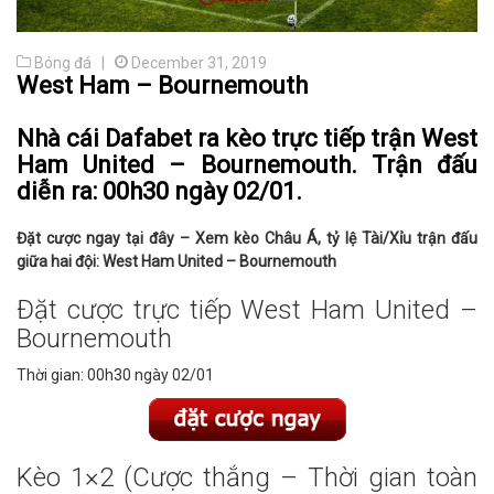
Bóng đá |
December 31, 2019
West Ham – Bournemouth
Nhà cái Dafabet ra kèo trực tiếp trận West
Ham United – Bournemouth. Trận đấu
diễn ra: 00h30 ngày 02/01.
Đặt cược ngay tại đây – Xem kèo Châu Á, tỷ lệ Tài/Xỉu trận đấu
giữa hai đội: West Ham United – Bournemouth
Đặt cược trực tiếp West Ham United –
Bournemouth
Thời gian: 00h30 ngày 02/01
Kèo 1×2 (Cược thắng – Thời gian toàn