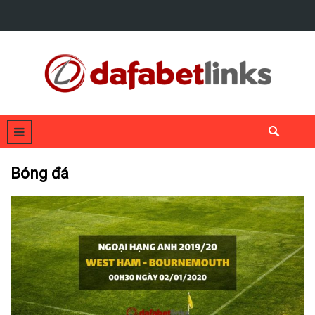
Bóng đá