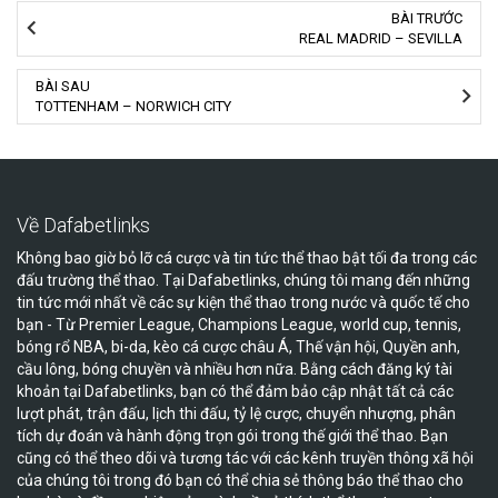
BÀI TRƯỚC
REAL MADRID – SEVILLA
BÀI SAU
TOTTENHAM – NORWICH CITY
Về Dafabetlinks
Không bao giờ bỏ lỡ cá cược và tin tức thể thao bật tối đa trong các
đấu trường thể thao. Tại Dafabetlinks, chúng tôi mang đến những
tin tức mới nhất về các sự kiện thể thao trong nước và quốc tế cho
bạn - Từ Premier League, Champions League, world cup, tennis,
bóng rổ NBA, bi-da, kèo cá cược châu Á, Thế vận hội, Quyền anh,
cầu lông, bóng chuyền và nhiều hơn nữa. Bằng cách đăng ký tài
khoản tại Dafabetlinks, bạn có thể đảm bảo cập nhật tất cả các
lượt phát, trận đấu, lịch thi đấu, tỷ lệ cược, chuyển nhượng, phân
tích dự đoán và hành động trọn gói trong thế giới thể thao. Bạn
cũng có thể theo dõi và tương tác với các kênh truyền thông xã hội
của chúng tôi trong đó bạn có thể chia sẻ thông báo thể thao cho