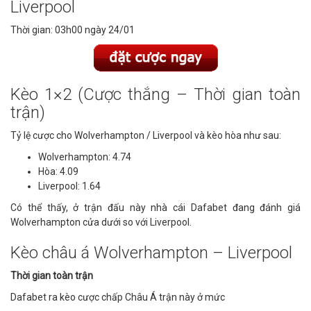
Liverpool
Thời gian: 03h00 ngày 24/01
Kèo 1×2 (Cược thắng – Thời gian toàn
trận)
Tỷ lệ cược cho Wolverhampton / Liverpool và kèo hòa như sau:
Wolverhampton: 4.74
Hòa: 4.09
Liverpool: 1.64
Có thể thấy, ở trận đấu này nhà cái Dafabet đang đánh giá
Wolverhampton cửa dưới so với Liverpool.
Kèo châu á Wolverhampton – Liverpool
Thời gian toàn trận
Dafabet ra kèo cược chấp Châu Á trận này ở mức