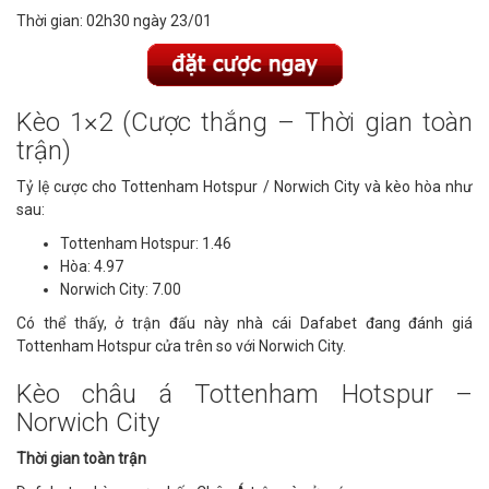
Thời gian: 02h30 ngày 23/01
Kèo 1×2 (Cược thắng – Thời gian toàn
trận)
Tỷ lệ cược cho Tottenham Hotspur / Norwich City và kèo hòa như
sau:
Tottenham Hotspur: 1.46
Hòa: 4.97
Norwich City: 7.00
Có thể thấy, ở trận đấu này nhà cái Dafabet đang đánh giá
Tottenham Hotspur cửa trên so với Norwich City.
Kèo châu á Tottenham Hotspur –
Norwich City
Thời gian toàn trận