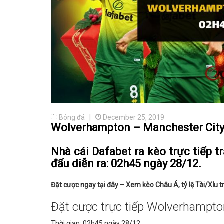
Bóng đá |
December 25, 2019
Wolverhampton – Manchester Cit
Nhà cái Dafabet ra kèo trực tiếp 
đấu diễn ra: 02h45 ngày 28/12.
Đặt cược ngay tại đây – Xem kèo Châu Á, tỷ lệ Tài/Xỉu 
Đặt cược trực tiếp Wolverhampto
Thời gian: 02h45 ngày 28/12