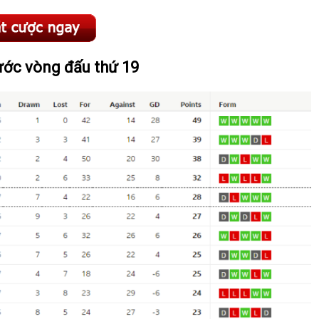
ước vòng đấu thứ 19