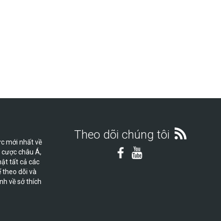
Theo dõi chúng tôi
ức mới nhất về
á cược châu Á,
ật tất cả các
ể theo dõi và
nh về sở thích