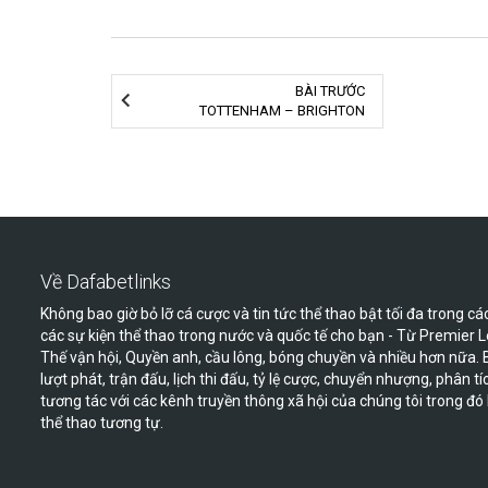
BÀI TRƯỚC
TOTTENHAM – BRIGHTON
Về Dafabetlinks
Không bao giờ bỏ lỡ cá cược và tin tức thể thao bật tối đa trong c
các sự kiện thể thao trong nước và quốc tế cho bạn - Từ Premier 
Thế vận hội, Quyền anh, cầu lông, bóng chuyền và nhiều hơn nữa. 
lượt phát, trận đấu, lịch thi đấu, tỷ lệ cược, chuyển nhượng, phân 
tương tác với các kênh truyền thông xã hội của chúng tôi trong đó
thể thao tương tự.