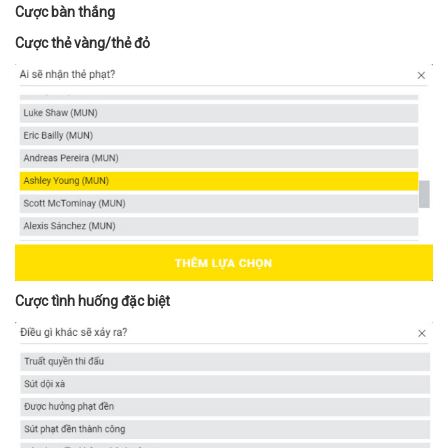
Cược bàn thắng
Cược thẻ vàng/thẻ đỏ
Cược tình huống đặc biệt