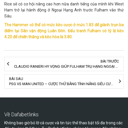
Rice sẽ có cơ hội nâng cao hơn nữa danh tiếng của mình khi West
Ham trở lại hành động ở Ngoại Hạng Anh trước Fulham vào thứ
Sáu.
The Hammer có thể có mức kèo cược ở mức 1.83 để giành trọn ba
điểm tại Sân vận động Luân Đôn. Đấu tranh Fulham có tỷ lệ kèo
4.20 để chiến thắng và kèo hòa là 3.80.
BÀI TRƯỚC
CLAUDIO RANIERI HY VỌNG GIÚP FULHAM TRỤ HẠNG NGOẠI HẠNG ANH
BÀI SAU
PSG VS MAN UNITED – CƯỢC THỬ BẰNG TÍNH NĂNG SIÊU CƯỢC DAFABET
Về Dafabetlinks
Không bao giờ bỏ lỡ cá cược và tin tức thể thao bật tối đa trong các