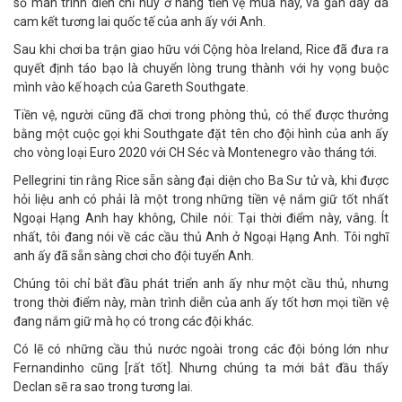
số màn trình diễn chỉ huy ở hàng tiền vệ mùa này, và gần đây đã
cam kết tương lai quốc tế của anh ấy với Anh.
Sau khi chơi ba trận giao hữu với Cộng hòa Ireland, Rice đã đưa ra
quyết định táo bạo là chuyển lòng trung thành với hy vọng buộc
mình vào kế hoạch của Gareth Southgate.
Tiền vệ, người cũng đã chơi trong phòng thủ, có thể được thưởng
bằng một cuộc gọi khi Southgate đặt tên cho đội hình của anh ấy
cho vòng loại Euro 2020 với CH Séc và Montenegro vào tháng tới.
Pellegrini tin rằng Rice sẵn sàng đại diện cho Ba Sư tử và, khi được
hỏi liệu anh có phải là một trong những tiền vệ nắm giữ tốt nhất
Ngoại Hạng Anh hay không, Chile nói: Tại thời điểm này, vâng. Ít
nhất, tôi đang nói về các cầu thủ Anh ở Ngoại Hạng Anh. Tôi nghĩ
anh ấy đã sẵn sàng chơi cho đội tuyển Anh.
Chúng tôi chỉ bắt đầu phát triển anh ấy như một cầu thủ, nhưng
trong thời điểm này, màn trình diễn của anh ấy tốt hơn mọi tiền vệ
đang nắm giữ mà họ có trong các đội khác.
Có lẽ có những cầu thủ nước ngoài trong các đội bóng lớn như
Fernandinho cũng [rất tốt]. Nhưng chúng ta mới bắt đầu thấy
Declan sẽ ra sao trong tương lai.